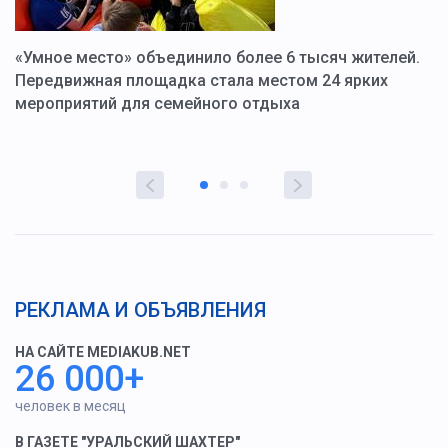
«Умное место» объединило более 6 тысяч жителей.
В
ю
Передвижная площадка стала местом 24 ярких
Г
мероприятий для семейного отдыха
у
РЕКЛАМА И ОБЪЯВЛЕНИЯ
НА САЙТЕ MEDIAKUB.NET
26 000+
человек в месяц
В ГАЗЕТЕ "УРАЛЬСКИЙ ШАХТЕР"