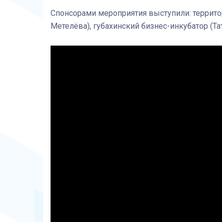
Спонсорами мероприятия выступили: террито
Метелёва), губахинский бизнес-инкубатор (Та