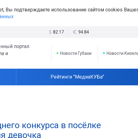
et, Вы подтверждаете использование сайтом cookies Вашег
данных
82.17
94.84
нный портал
ла и
Новости Губахи
Новости Кизел
Рейтинги "МедиаКУБа"
него конкурса в посёлке
яя девочка