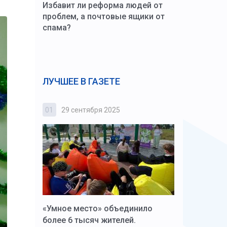
Избавит ли реформа людей от
проблем, а почтовые ящики от
спама?
ЛУЧШЕЕ В ГАЗЕТЕ
01
29 сентября 2025
02
3 октября
к Алексей
«Умное место» объединило
Вопрос цено
щения со
более 6 тысяч жителей.
года. Прокур