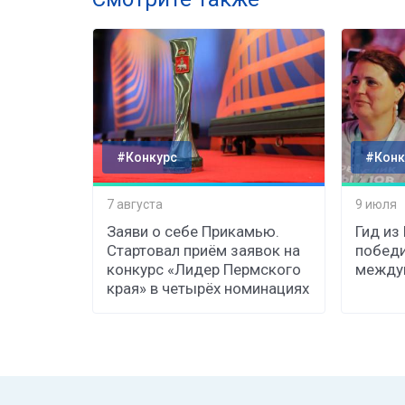
#Конкурс
#Конк
7 августа
9 июля
Заяви о себе Прикамью.
Гид из
Стартовал приём заявок на
победи
конкурс «Лидер Пермского
междун
края» в четырёх номинациях