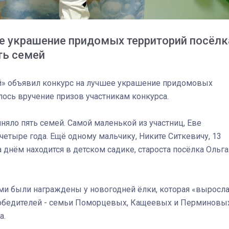
спецоперации сделал
реальностью свою де
мечту
ее украшение придомых территорий посёлк
ть семей
ий» объявил конкурс на лучшее украшение придомовых
ялось вручение призов участникам конкурса.
няло пять семей. Самой маленькой из участниц, Еве
четыре года. Ещё одному мальчику, Никите Ситкевичу, 13
 днём находится в детском садике, староста посёлка Ольга
ми были награждены у новогодней ёлки, которая «выросл
победителей - семьи Поморцевых, Кащеевых и Перминовых
а.