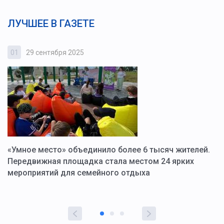
ЛУЧШЕЕ В ГАЗЕТЕ
01
29 сентября 2025
0
«Умное место» объединило более 6 тысяч жителей.
В
ю
Передвижная площадка стала местом 24 ярких
Г
мероприятий для семейного отдыха
у