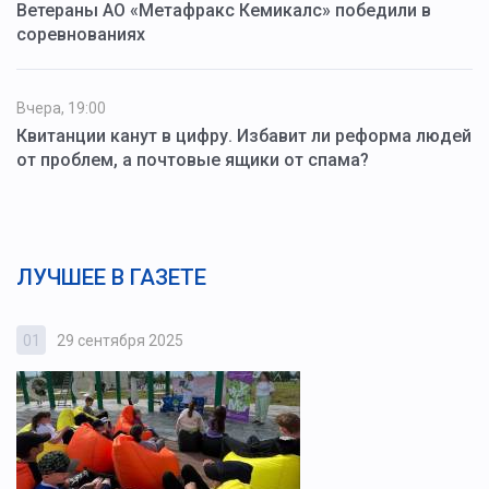
Ветераны АО «Метафракс Кемикалс» победили в
соревнованиях
Вчера, 19:00
Квитанции канут в цифру. Избавит ли реформа людей
от проблем, а почтовые ящики от спама?
ЛУЧШЕЕ В ГАЗЕТЕ
01
29 сентября 2025
0