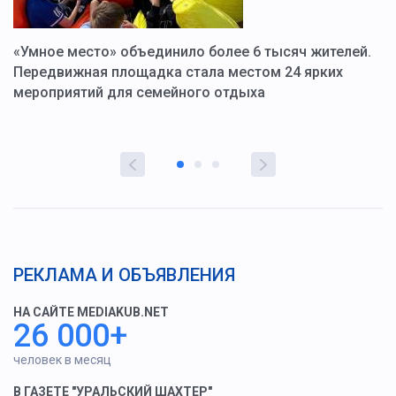
«Умное место» объединило более 6 тысяч жителей.
В
ю
Передвижная площадка стала местом 24 ярких
Г
мероприятий для семейного отдыха
у
РЕКЛАМА И ОБЪЯВЛЕНИЯ
НА САЙТЕ MEDIAKUB.NET
26 000+
человек в месяц
В ГАЗЕТЕ "УРАЛЬСКИЙ ШАХТЕР"