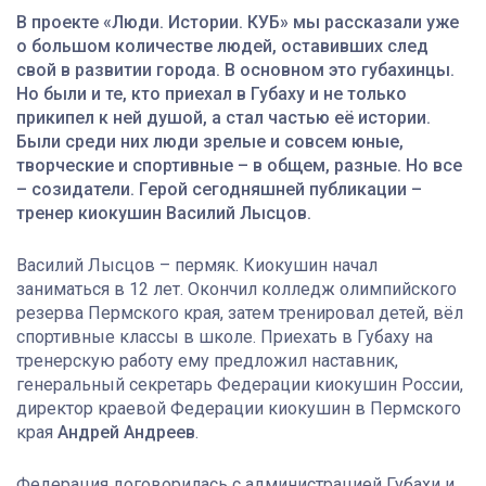
В проекте «Люди. Истории. КУБ» мы рассказали уже
о большом количестве людей, оставивших след
свой в развитии города. В основном это губахинцы.
Но были и те, кто приехал в Губаху и не только
прикипел к ней душой, а стал частью её истории.
Были среди них люди зрелые и совсем юные,
творческие и спортивные – в общем, разные. Но все
– созидатели. Герой сегодняшней публикации –
тренер киокушин Василий Лысцов.
Василий Лысцов – пермяк. Киокушин начал
заниматься в 12 лет. Окончил колледж олимпийского
резерва Пермского края, затем тренировал детей, вёл
спортивные классы в школе. Приехать в Губаху на
тренерскую работу ему предложил наставник,
генеральный секретарь Федерации киокушин России,
директор краевой Федерации киокушин в Пермского
края
Андрей Андреев
.
Федерация договорилась с администрацией Губахи и