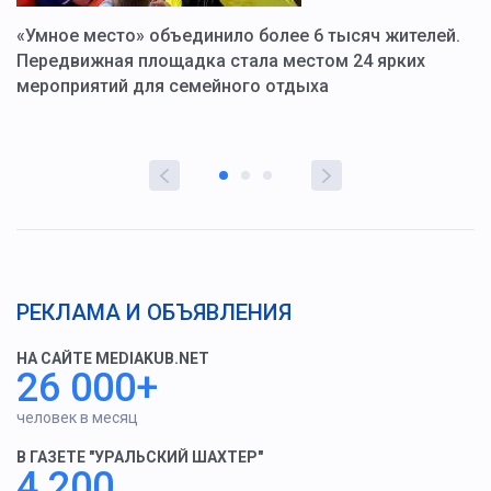
«Умное место» объединило более 6 тысяч жителей.
В
ю
Передвижная площадка стала местом 24 ярких
Г
мероприятий для семейного отдыха
у
РЕКЛАМА И ОБЪЯВЛЕНИЯ
НА САЙТЕ MEDIAKUB.NET
26 000+
человек в месяц
В ГАЗЕТЕ "УРАЛЬСКИЙ ШАХТЕР"
4 200