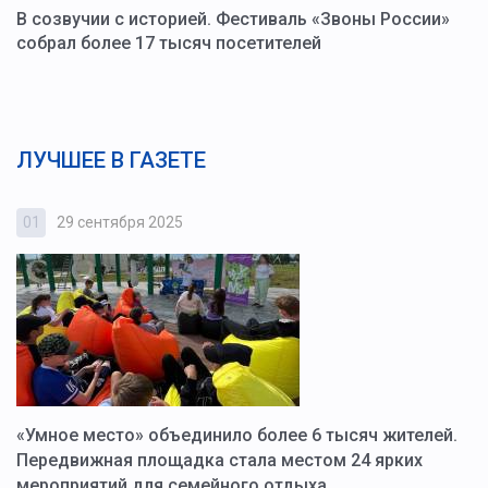
В созвучии с историей. Фестиваль «Звоны России»
собрал более 17 тысяч посетителей
ЛУЧШЕЕ В ГАЗЕТЕ
01
29 сентября 2025
0
«Умное место» объединило более 6 тысяч жителей.
В
ю
Передвижная площадка стала местом 24 ярких
Г
мероприятий для семейного отдыха
у