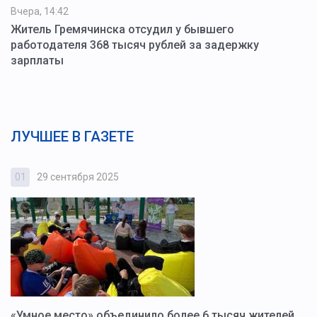
Вчера, 14:42
Житель Гремячинска отсудил у бывшего
работодателя 368 тысяч рублей за задержку
зарплаты
ЛУЧШЕЕ В ГАЗЕТЕ
01
29 сентября 2025
0
«Умное место» объединило более 6 тысяч жителей.
В