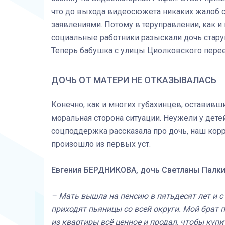
что до выхода видеосюжета никаких жалоб со
заявлениями. Потому в теруправлении, как и
социальные работники разыскали дочь старуш
Теперь бабушка с улицы Циолковского перее
ДОЧЬ ОТ МАТЕРИ НЕ ОТКАЗЫВАЛАСЬ
Конечно, как и многих губахинцев, оставивш
моральная сторона ситуации. Неужели у дете
соцподдержка рассказала про дочь, наш корр
произошло из первых уст.
Евгения БЕРДНИКОВА, дочь Светланы Палки
– Мать вышла на пенсию в пятьдесят лет и с 
приходят пьяницы со всей округи. Мой брат пи
из квартиры всё ценное и продал, чтобы куп