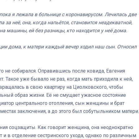
 пока я лежала в больнице с коронавирусом. Лечилась две
а за неё, она, когда напьётся, становится неадекватной,
а машины, ей без разницы, кто находится у неё дома.
ции дома, к матери каждый вечер ходил наш сын. Относил
кто не собирался. Оправившись после ковида, Евгения
ет. Такое уже бывало не раз, когда мать приходила к ней,
звращалась в свою квартиру на Циолковского, чтобы
льный образ жизни. Её не смущает ужасное состояние
диатор центрального отопления, сын женщины и брат
 местах заключения, а до этого был собутыльником матери.
ния соцзащиты. Как говорит женщина, она неоднократно
 и в отделение сестринского ухода, однако по различным