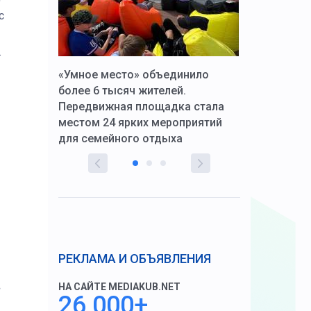
с
.
к Алексей
«Умное место» объединило
Вопрос цено
щения со
более 6 тысяч жителей.
года. Прокур
Передвижная площадка стала
восстановил
тскую
местом 24 ярких мероприятий
работников 
для семейного отдыха
здравоохран
РЕКЛАМА И ОБЪЯВЛЕНИЯ
НА САЙТЕ MEDIAKUB.NET
26 000+