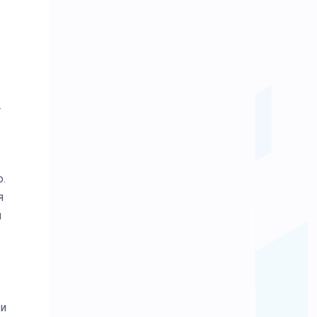
.
.
я
л
ри