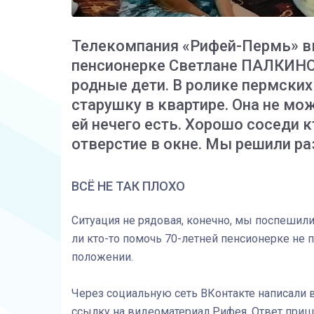
Телекомпания «Рифей-Пермь» в
пенсионерке Светлане ПАЛКИНО
родные дети. В ролике пермских
старушку в квартире. Она не мож
ей нечего есть. Хорошо соседи 
отверстие в окне. Мы решили ра
ВСЁ НЕ ТАК ПЛОХО
Ситуация не рядовая, конечно, мы поспешил
ли кто-то помочь 70-летней пенсионерке не
положении.
Через социальную сеть ВКонтакте написали 
ссылку на видеоматериал Рифея. Ответ приш