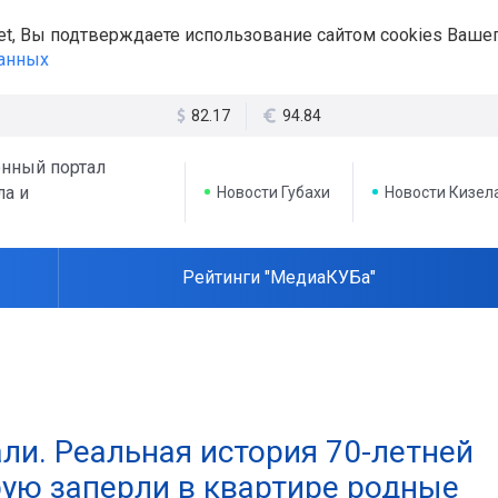
et, Вы подтверждаете использование сайтом cookies Вашег
данных
82.17
94.84
нный портал
ла и
Новости Губахи
Новости Кизел
Рейтинги "МедиаКУБа"
ли. Реальная история 70-летней
рую заперли в квартире родные