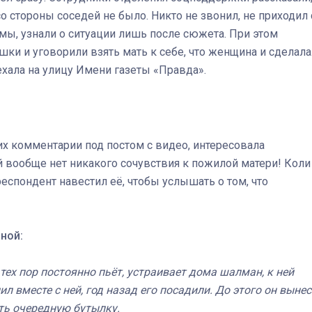
 стороны соседей не было. Никто не звонил, не приходил 
 мы, узнали о ситуации лишь после сюжета. При этом
ки и уговорили взять мать к себе, что женщина и сделала
хала на улицу Имени газеты «Правда».
Штурмовик огня. Каза
Коробов после возвра
спецоперации сделал
реальностью свою де
мечту
их комментарии под постом с видео, интересовала
й вообще нет никакого сочувствия к пожилой матери! Коли
еспондент навестил её, чтобы услышать о том, что
ной:
тех пор постоянно пьёт, устраивает дома шалман, к ней
л вместе с ней, год назад его посадили. До этого он вынес
ить очередную бутылку.