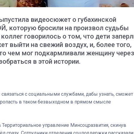
ыпустила видеосюжет о губахинской
Й, которую бросили на произвол судьбы
 коллег говорилось о том, что дети заперл
ет выйти на свежий воздух, и, более того,
кто чем мог подкармливали женщину чере
зобраться в этой истории.
и связаться с социальными службами, дабы узнать, сможет
 пропасть в таком безвыходном в прямом смысле
03
4 октября 2025
в Территориальное управление Минсоцразвития, скинув
ёл сразу. Сотрудники отделения соцподдержки рассказали