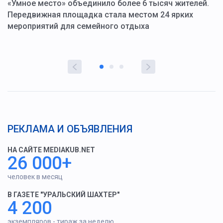
«Умное место» объединило более 6 тысяч жителей.
В
ю
Передвижная площадка стала местом 24 ярких
Г
мероприятий для семейного отдыха
у
РЕКЛАМА И ОБЪЯВЛЕНИЯ
НА САЙТЕ MEDIAKUB.NET
26 000+
человек в месяц
В ГАЗЕТЕ "УРАЛЬСКИЙ ШАХТЕР"
4 200
экземпляров - тираж за неделю