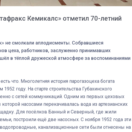
тафракс Кемикалс» отметил 70-летний
ик» не смолкали аплодисменты. Собравшиеся
нов цеха, работников, заслуженно принимавших
ошёл в тёплой дружеской атмосфере за воспоминаниями 
ть что. Многолетняя история парогазоцеха богата
м 1952 году. На старте строительства Губахинского
менно с сетей коммуникаций. Одним из первых цеховых
ы которой насосами перекачивалась вода из артезианских
03
4 октября 2025
щадку. Для посёлков Банный и Северный, где жили
емьи, построили ещё две насосных. С ноября 1952 года эти
, водопроводные, канализационные сети были отнесены на