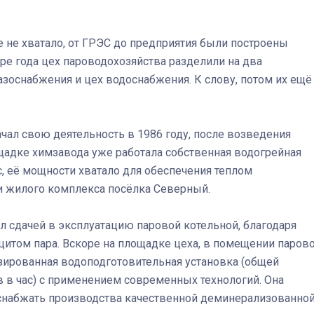
е не хватало, от ГРЭС до предприятия были построены
ре года цех пароводохозяйства разделили на два
Штурмовик огня. Каза
азоснабжения и цех водоснабжения. К слову, потом их ещё
Коробов после возвра
спецоперации сделал
реальностью свою де
ал свою деятельность в 1986 году, после возведения
мечту
щадке химзавода уже работала собственная водогрейная
, её мощности хватало для обеспечения теплом
 жилого комплекса посёлка Северный.
 сдачей в эксплуатацию паровой котельной, благодаря
цитом пара. Вскоре на площадке цеха, в помещении паров
зированная водоподготовительная установка (общей
 в час) с применением современных технологий. Она
а снабжать производства качественной деминерализованно