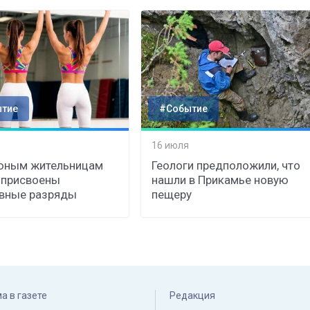
тие
#Событие
16 июля
юным жительницам
Геологи предположили, что
 присвоены
нашли в Прикамье новую
вные разряды
пещеру
а в газете
Редакция