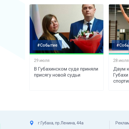
#Событие
#Собы
29 июля
28 июля
В Губахинском суде приняли
Двум 
присягу новой судьи
Губахи
спорти
г.Губаха, пр.Ленина, 44а
Реклам