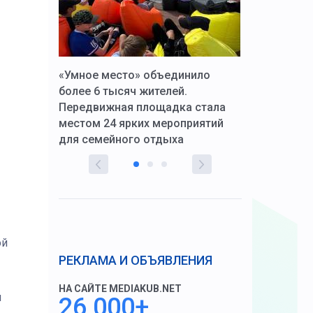
к Алексей
«Умное место» объединило
Вопрос цено
щения со
более 6 тысяч жителей.
года. Прокур
Передвижная площадка стала
восстановил
тскую
местом 24 ярких мероприятий
работников 
для семейного отдыха
здравоохран
ой
РЕКЛАМА И ОБЪЯВЛЕНИЯ
НА САЙТЕ MEDIAKUB.NET
й
26 000+