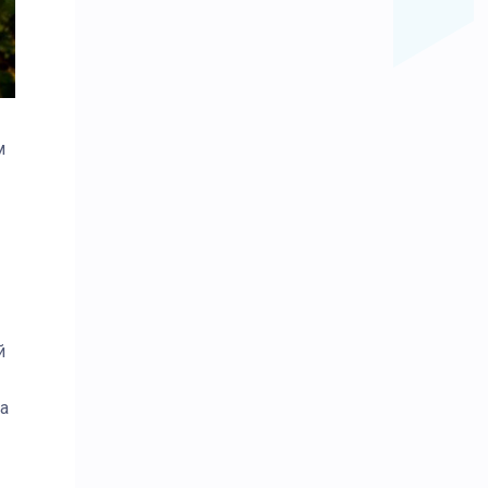
м
й
а