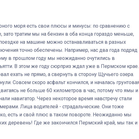
Штурмовик огня. Каза
ного моря есть свои плюсы и минусы: по сравнению с
Коробов после возвра
, зато тратим мы на бензин в оба конца гораздо меньше,
спецоперации сделал
реальностью свою де
В поездке на машине можно останавливаться в разных
мечту
лючения точно обеспечены. Например, нас два года подряд
ому в прошлом году мы неожиданно очутились в
ьятти. В этом же году сюрприз ждал уже в Пермском крае.
ал ехать не прямо, а свернуть в сторону Щучьего озера.
рнули. Совсем скоро асфальт кончился, и началась грунтова
вигаясь не больше 60 километров в час, потому что ямы и
али навигатор. Через некоторое время навстречу стали
ерами. Лица водителей - страдальческие. Они тоже
ко, есть и свой плюс в таком повороте. Неожиданно мы
их деревень! Где же закончился Пермский край, мы так и