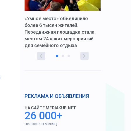
к Алексей
«Умное место» объединило
Вопрос цено
щения со
более 6 тысяч жителей.
года. Прокур
Передвижная площадка стала
восстановил
тскую
местом 24 ярких мероприятий
работников 
для семейного отдыха
здравоохран
я
РЕКЛАМА И ОБЪЯВЛЕНИЯ
НА САЙТЕ MEDIAKUB.NET
26 000+
человек в месяц