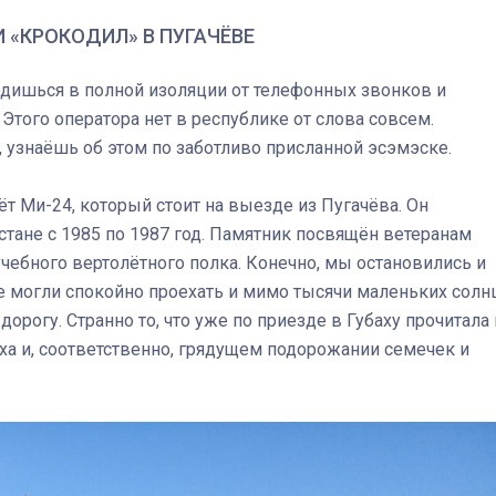
 «КРОКОДИЛ» В ПУГАЧЁВЕ
одишься в полной изоляции от телефонных звонков и
 Этого оператора нет в республике от слова совсем.
, узнаёшь об этом по заботливо присланной эсэмэске.
ёт Ми-24, который стоит на выезде из Пугачёва. Он
тане с 1985 по 1987 год. Памятник посвящён ветеранам
учебного вертолётного полка. Конечно, мы остановились и
не могли спокойно проехать и мимо тысячи маленьких солнц
орогу. Странно то, что уже по приезде в Губаху прочитала
а и, соответственно, грядущем подорожании семечек и