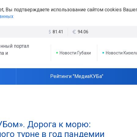
et, Вы подтверждаете использование сайтом cookies Вашег
данных
81.41
94.06
нный портал
ла и
Новости Губахи
Новости Кизел
Рейтинги "МедиаКУБа"
Бом». Дорога к морю:
ого турне в год пандемии