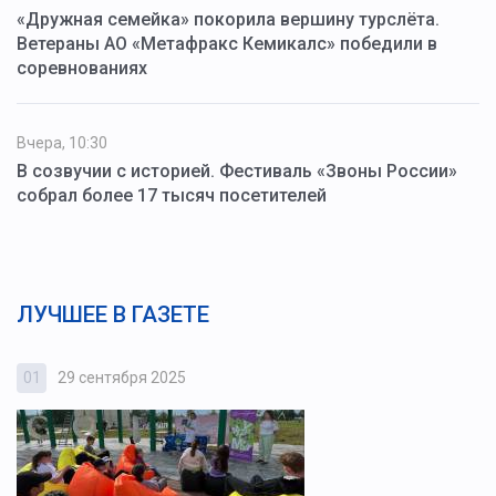
«Дружная семейка» покорила вершину турслёта.
Ветераны АО «Метафракс Кемикалс» победили в
соревнованиях
Вчера, 10:30
В созвучии с историей. Фестиваль «Звоны России»
собрал более 17 тысяч посетителей
ЛУЧШЕЕ В ГАЗЕТЕ
01
29 сентября 2025
0