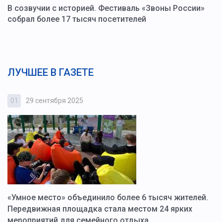
В созвучии с историей. Фестиваль «Звоны России»
собрал более 17 тысяч посетителей
ЛУЧШЕЕ В ГАЗЕТЕ
01
29 сентября 2025
0
«Умное место» объединило более 6 тысяч жителей.
В
ю
Передвижная площадка стала местом 24 ярких
Г
мероприятий для семейного отдыха
у