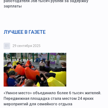
работодателя 368 тысяч рублей за задержку
зарплаты
ЛУЧШЕЕ В ГАЗЕТЕ
01
29 сентября 2025
0
«Умное место» объединило более 6 тысяч жителей.
В
ю
Передвижная площадка стала местом 24 ярких
Г
мероприятий для семейного отдыха
у