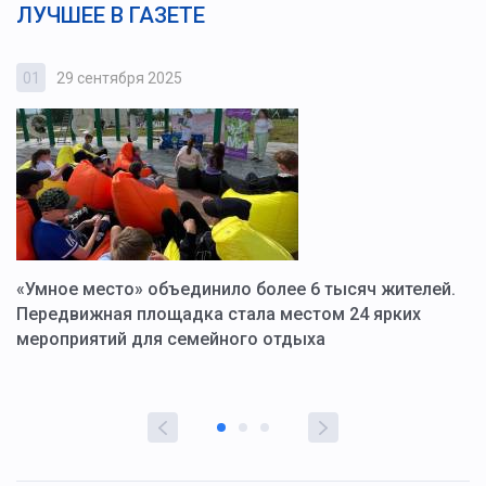
ЛУЧШЕЕ В ГАЗЕТЕ
01
29 сентября 2025
0
«Умное место» объединило более 6 тысяч жителей.
В
ю
Передвижная площадка стала местом 24 ярких
Г
мероприятий для семейного отдыха
у