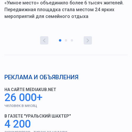
«Умное место» объединило более 6 тысяч жителей.
В
ю
Передвижная площадка стала местом 24 ярких
Г
мероприятий для семейного отдыха
у
РЕКЛАМА И ОБЪЯВЛЕНИЯ
НА САЙТЕ MEDIAKUB.NET
26 000+
человек в месяц
В ГАЗЕТЕ "УРАЛЬСКИЙ ШАХТЕР"
4 200