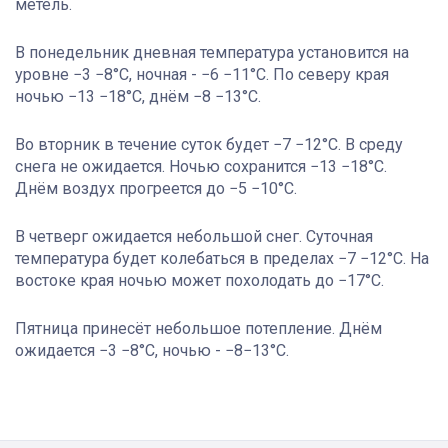
метель.
В понедельник дневная температура установится на
уровне −3 −8°C, ночная - −6 −11°C. По северу края
ночью −13 −18°C, днём −8 −13°С.
Во вторник в течение суток будет −7 −12°C. В среду
снега не ожидается. Ночью сохранится −13 −18°C.
Днём воздух прогреется до −5 −10°C.
В четверг ожидается небольшой снег. Суточная
температура будет колебаться в пределах −7 −12°C. На
востоке края ночью может похолодать до −17°C.
Пятница принесёт небольшое потепление. Днём
ожидается −3 −8°C, ночью - −8−13°C.