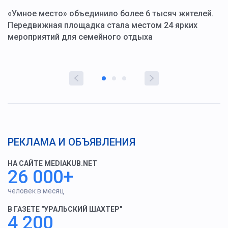
«Умное место» объединило более 6 тысяч жителей.
В
ю
Передвижная площадка стала местом 24 ярких
Г
мероприятий для семейного отдыха
у
РЕКЛАМА И ОБЪЯВЛЕНИЯ
НА САЙТЕ MEDIAKUB.NET
26 000+
человек в месяц
В ГАЗЕТЕ "УРАЛЬСКИЙ ШАХТЕР"
4 200