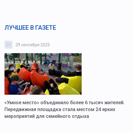
ЛУЧШЕЕ В ГАЗЕТЕ
01
29 сентября 2025
0
«Умное место» объединило более 6 тысяч жителей.
В
ю
Передвижная площадка стала местом 24 ярких
Г
мероприятий для семейного отдыха
у