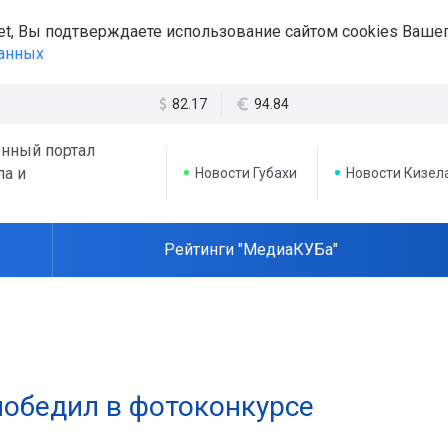
et, Вы подтверждаете использование сайтом cookies Вашег
данных
82.17
94.84
нный портал
ла и
Новости Губахи
Новости Кизел
Рейтинги "МедиаКУБа"
обедил в фотоконкурсе