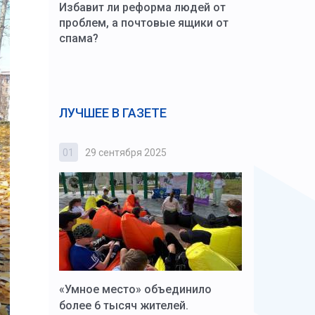
Избавит ли реформа людей от
проблем, а почтовые ящики от
спама?
ЛУЧШЕЕ В ГАЗЕТЕ
01
29 сентября 2025
02
3 октября
к Алексей
«Умное место» объединило
Вопрос цено
щения со
более 6 тысяч жителей.
года. Прокур