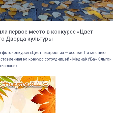
спецоперации сделал
реальностью свою де
мечту
ла первое место в конкурсе «Цвет
ого Дворца культуры
и фотоконкурса «Цвет настроения — осень». По мнению
дставленная на конкурс сотрудницей «МедиаКУБа» Ольгой
нчилось».