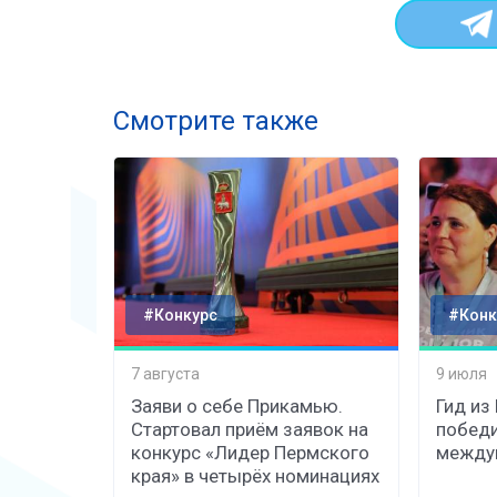
Смотрите также
#Конкурс
#Конк
7 августа
9 июля
Заяви о себе Прикамью.
Гид из
Стартовал приём заявок на
победи
конкурс «Лидер Пермского
междун
края» в четырёх номинациях