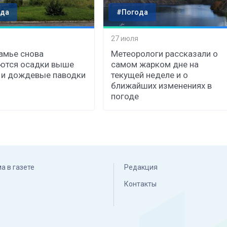
да
#Погода
27 июля
амье снова
Метеорологи рассказали о
ются осадки выше
самом жарком дне на
 и дождевые паводки
текущей неделе и о
ближайших изменениях в
погоде
а в газете
Редакция
Контакты