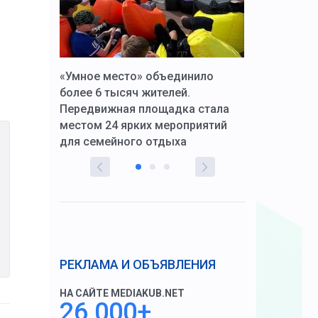
к Алексей
«Умное место» объединило
Вопрос цено
щения со
более 6 тысяч жителей.
года. Прокур
Передвижная площадка стала
восстановил
тскую
местом 24 ярких мероприятий
работников 
для семейного отдыха
здравоохран
РЕКЛАМА И ОБЪЯВЛЕНИЯ
НА САЙТЕ MEDIAKUB.NET
26 000+