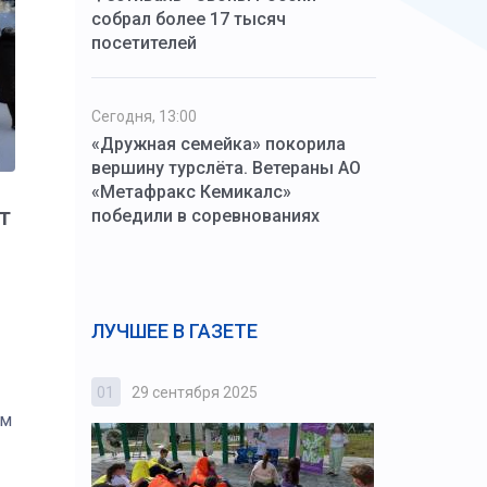
собрал более 17 тысяч
посетителей
Сегодня, 13:00
«Дружная семейка» покорила
вершину турслёта. Ветераны АО
«Метафракс Кемикалс»
т
победили в соревнованиях
ЛУЧШЕЕ В ГАЗЕТЕ
01
29 сентября 2025
02
3 октября
им