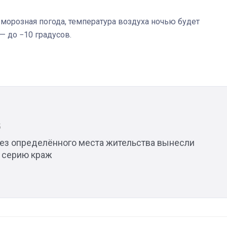
 морозная погода, температура воздуха ночью будет
— до −10 градусов.
Штурмовик огня. Каза
Коробов после возвра
спецоперации сделал
реальностью свою де
мечту
5
без определённого места жительства вынесли
а серию краж