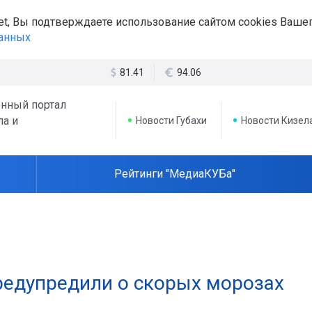
et, Вы подтверждаете использование сайтом cookies Вашег
данных
81.41
94.06
нный портал
ла и
Новости Губахи
Новости Кизел
Рейтинги "МедиаКУБа"
редупредили о скорых морозах