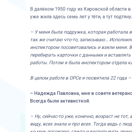
В далёком 1950 году из Кировской области в
уже жила здесь семь лет у тёти, а тут подтян
– У меня была подружка, которая работала в
так же считаю что-то, записываю… Исполнило
инспектором посоветовались и взяли меня. 
перебирать карточки с данными и вставлять 
работы. Потом я была инспектором отдела к
В целом работе в ОРСе я посвятила 22 года – 
– Надежда Павловна, мне в совете ветерано
Всегда были активисткой.
– Ну, сейчас-то уже, конечно, возраст не тот,
виду, всех знала и про всех. Тогда ведь с лю
ко мне, поговорю, где-то и воспитывать прих