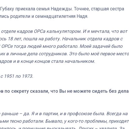
 Губаху приехала семья Надежды. Точнее, старшая сестра
улись родители и семнадцатилетняя Надя.
 отделе кадров ОРСа калькулятором. И я мечтала, что вот
сь 18 лет, пошла на работу. Начальник отдела кадров с
В ОРСе тогда людей много работало. Моей задачей было
их в личные дела сотрудников. Это было моё первое место
адров и в конце концов стала начальником.
с 1951 по 1973.
в по секрету сказали, что Вы не можете сидеть без дела
 а раньше – да. Я и в партии, и в профсоюзе была. Всегда на
дьми тесно работали. Бывало, у кого-то проблемы, приходят
одилось, и порицания высказывать. Других – хвалила. За