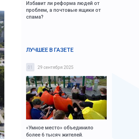
Избавит ли реформа людей от
проблем, а почтовые ящики от
спама?
ЛУЧШЕЕ В ГАЗЕТЕ
01
29 сентября 2025
02
3 октября
к Алексей
«Умное место» объединило
Вопрос цено
щения со
более 6 тысяч жителей.
года. Прокур