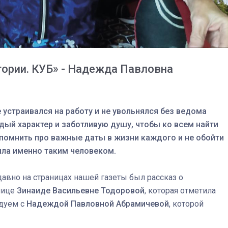
спецоперации сделал
реальностью свою де
мечту
тории. КУБ» - Надежда Павловна
е устраивался на работу и не увольнялся без ведома
ый характер и заботливую душу, чтобы ко всем найти
спомнить про важные даты в жизни каждого и не обойти
ла именно таким человеком.
авно на страницах нашей газеты был рассказ о
нице
Зинаиде Васильевне Тодоровой
, которая отметила
едуем с
Надеждой Павловной Абрамичевой
, которой