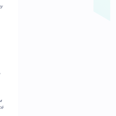
ду
а
м
сё