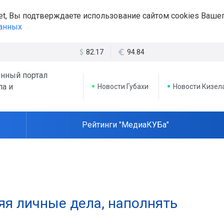
et, Вы подтверждаете использование сайтом cookies Вашег
данных
82.17
94.84
нный портал
ла и
Новости Губахи
Новости Кизел
Рейтинги "МедиаКУБа"
няя личные дела, наполнять