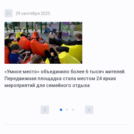
01
29 сентября 2025
0
«Умное место» объединило более 6 тысяч жителей.
В
ю
Передвижная площадка стала местом 24 ярких
Г
мероприятий для семейного отдыха
у