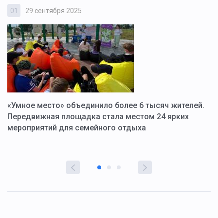
01
29 сентября 2025
0
«Умное место» объединило более 6 тысяч жителей.
В
ю
Передвижная площадка стала местом 24 ярких
Г
мероприятий для семейного отдыха
у