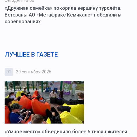
Сегодня, 13:00
«Дружная семейка» покорила вершину турслёта.
Ветераны АО «Метафракс Кемикалс» победили в
соревнованиях
ЛУЧШЕЕ В ГАЗЕТЕ
01
29 сентября 2025
0
«Умное место» объединило более 6 тысяч жителей.
В