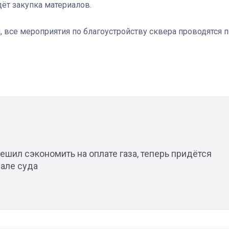
ёт закупка материалов.
 все мероприятия по благоустройству сквера проводятся п
Штурмовик огня. Каза
Коробов после возвра
спецоперации сделал
реальностью свою де
мечту
ешил сэкономить на оплате газа, теперь придётся
зале суда