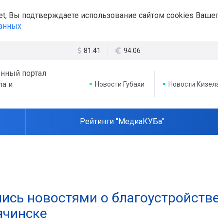
et, Вы подтверждаете использование сайтом cookies Вашег
данных
81.41
94.06
нный портал
ла и
Новости Губахи
Новости Кизел
Рейтинги "МедиаКУБа"
ись новостями о благоустройств
ячинске