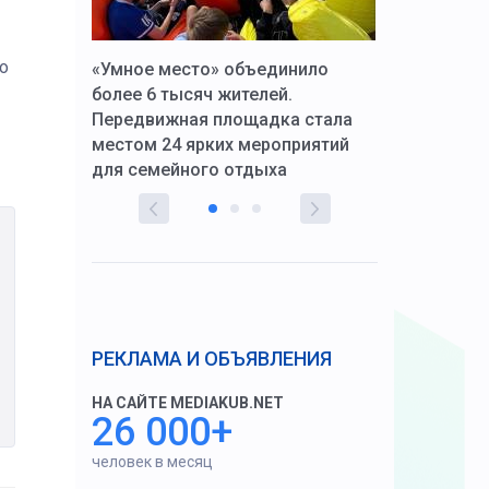
о
к Алексей
«Умное место» объединило
Вопрос цено
щения со
более 6 тысяч жителей.
года. Прокур
Передвижная площадка стала
восстановил
тскую
местом 24 ярких мероприятий
работников 
для семейного отдыха
здравоохран
РЕКЛАМА И ОБЪЯВЛЕНИЯ
НА САЙТЕ MEDIAKUB.NET
26 000+
человек в месяц