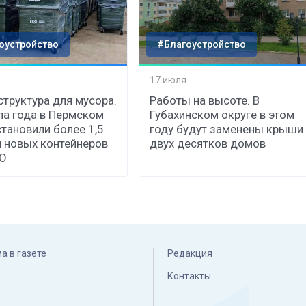
оустройство
#Благоустройство
17 июля
труктура для мусора.
Работы на высоте. В
ла года в Пермском
Губахинском округе в этом
становили более 1,5
году будут заменены крыши
 новых контейнеров
двух десятков домов
КО
а в газете
Редакция
Контакты