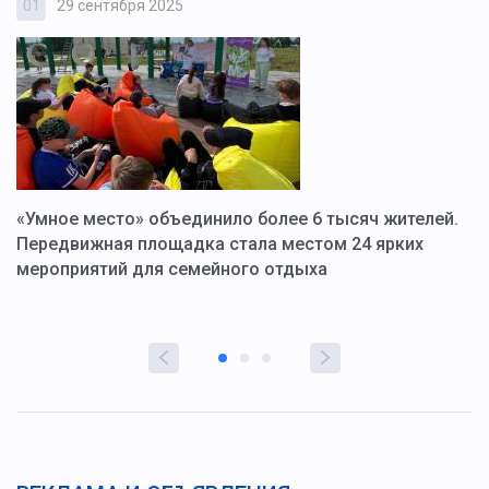
01
29 сентября 2025
0
«Умное место» объединило более 6 тысяч жителей.
В
ю
Передвижная площадка стала местом 24 ярких
Г
мероприятий для семейного отдыха
у