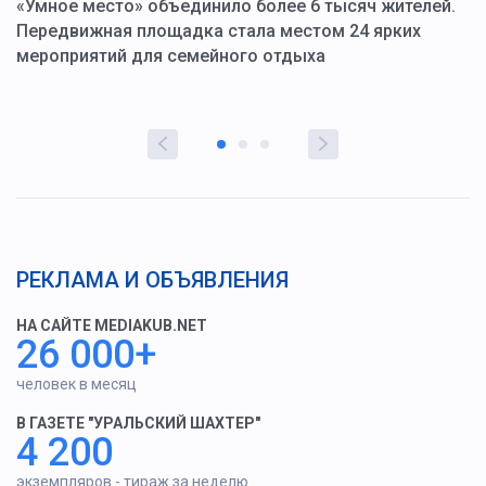
«Умное место» объединило более 6 тысяч жителей.
В
ю
Передвижная площадка стала местом 24 ярких
Г
мероприятий для семейного отдыха
у
РЕКЛАМА И ОБЪЯВЛЕНИЯ
НА САЙТЕ MEDIAKUB.NET
26 000+
человек в месяц
В ГАЗЕТЕ "УРАЛЬСКИЙ ШАХТЕР"
4 200
экземпляров - тираж за неделю