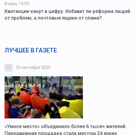
Вчера, 19:00
Квитанции канут в цифру. Избавит ли реформа людей
от проблем, а почтовые ящики от спама?
ЛУЧШЕЕ В ГАЗЕТЕ
01
29 сентября 2025
0
«Умное место» объединило более 6 тысяч жителей.
В
ю
Передвижная площадка стала местом 24 ярких
Г