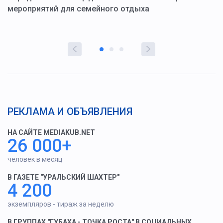
мероприятий для семейного отдыха
у
РЕКЛАМА И ОБЪЯВЛЕНИЯ
НА САЙТЕ MEDIAKUB.NET
26 000+
человек в месяц
В ГАЗЕТЕ "УРАЛЬСКИЙ ШАХТЕР"
4 200
экземпляров - тираж за неделю
В ГРУППАХ "ГУБАХА - ТОЧКА РОСТА" В СОЦИАЛЬНЫХ