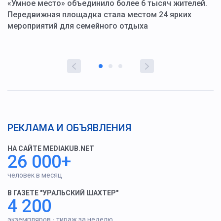
«Умное место» объединило более 6 тысяч жителей.
В
ю
Передвижная площадка стала местом 24 ярких
Г
мероприятий для семейного отдыха
у
РЕКЛАМА И ОБЪЯВЛЕНИЯ
НА САЙТЕ MEDIAKUB.NET
26 000+
человек в месяц
В ГАЗЕТЕ "УРАЛЬСКИЙ ШАХТЕР"
4 200
экземпляров - тираж за неделю