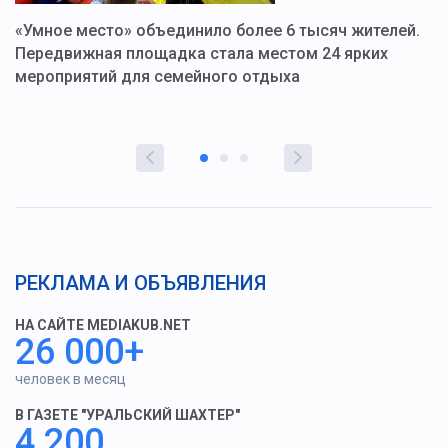
«Умное место» объединило более 6 тысяч жителей.
В
ю
Передвижная площадка стала местом 24 ярких
Г
мероприятий для семейного отдыха
у
РЕКЛАМА И ОБЪЯВЛЕНИЯ
НА САЙТЕ MEDIAKUB.NET
26 000+
человек в месяц
В ГАЗЕТЕ "УРАЛЬСКИЙ ШАХТЕР"
4 200