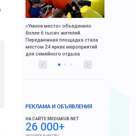
х
к Алексей
«Умное место» объединило
Вопрос цено
щения со
более 6 тысяч жителей.
года. Прокур
Передвижная площадка стала
восстановил
тскую
местом 24 ярких мероприятий
работников 
для семейного отдыха
здравоохран
РЕКЛАМА И ОБЪЯВЛЕНИЯ
НА САЙТЕ MEDIAKUB.NET
26 000+
человек в месяц