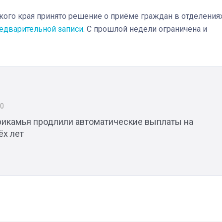
кого края принято решение о приёме граждан в отделения
едварительной записи
. С прошлой недели ограничена и
Штурмовик огня. Каза
Коробов после возвра
спецоперации сделал
реальностью свою де
мечту
20
икамья продлили автоматические выплаты на
ёх лет