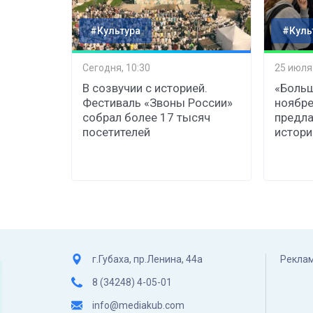
#Культура
#Куль
Сегодня, 10:30
25 июля
В созвучии с историей.
«Больш
Фестиваль «Звоны России»
ноябре
собрал более 17 тысяч
предла
посетителей
истор
г.Губаха, пр.Ленина, 44а
Реклам
8 (34248) 4-05-01
info@mediakub.com