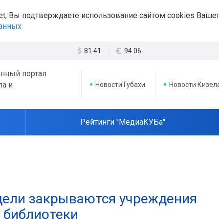
et, Вы подтверждаете использование сайтом cookies Вашег
данных
81.41
94.06
нный портал
ла и
Новости Губахи
Новости Кизел
Рейтинги "МедиаКУБа"
едели закрываются учреждения
и библиотеки