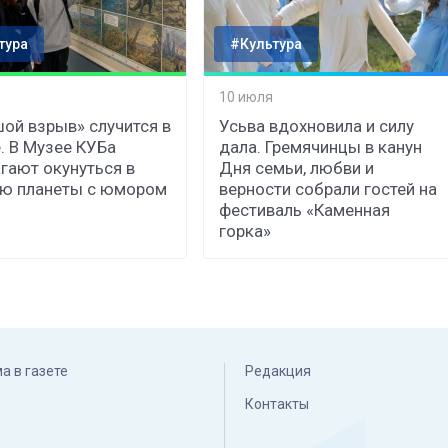
тура
#Культура
10 июля
ой взрыв» случится в
Усьва вдохновила и силу
. В Музее КУБа
дала. Гремячинцы в канун
гают окунуться в
Дня семьи, любви и
ию планеты с юмором
верности собрали гостей на
фестиваль «Каменная
горка»
а в газете
Редакция
Контакты