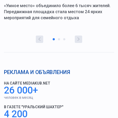
«Умное место» объединило более 6 тысяч жителей.
В
ю
Передвижная площадка стала местом 24 ярких
Г
мероприятий для семейного отдыха
у
РЕКЛАМА И ОБЪЯВЛЕНИЯ
НА САЙТЕ MEDIAKUB.NET
26 000+
человек в месяц
В ГАЗЕТЕ "УРАЛЬСКИЙ ШАХТЕР"
4 200