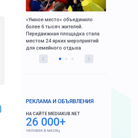
к Алексей
«Умное место» объединило
Вопрос цено
щения со
более 6 тысяч жителей.
года. Прокур
Передвижная площадка стала
восстановил
тскую
местом 24 ярких мероприятий
работников 
для семейного отдыха
здравоохран
РЕКЛАМА И ОБЪЯВЛЕНИЯ
НА САЙТЕ MEDIAKUB.NET
26 000+
человек в месяц