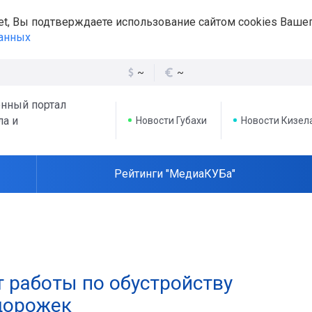
et, Вы подтверждаете использование сайтом cookies Вашег
данных
~
~
нный портал
ла и
Новости Губахи
Новости Кизел
Рейтинги "МедиаКУБа"
 работы по обустройству
дорожек