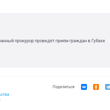
Штурмовик огня. Каза
Коробов после возвра
спецоперации сделал
реальностью свою де
мечту
анный прокурор проведёт приём граждан в Губахе
Поделиться
ьства
е