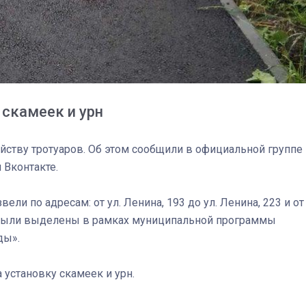
 скамеек и урн
йству тротуаров. Об этом сообщили в официальной группе
 Вконтакте.
и по адресам: от ул. Ленина, 193 до ул. Ленина, 223 и от
03
4 октября 2025
тва были выделены в рамках муниципальной программы
ды».
установку скамеек и урн.