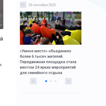
01
29 сентября 2025
02
3 октября
ой
к Алексей
«Умное место» объединило
Вопрос цено
щения со
более 6 тысяч жителей.
года. Прокур
Передвижная площадка стала
восстановил
а.
тскую
местом 24 ярких мероприятий
работников 
для семейного отдыха
здравоохран