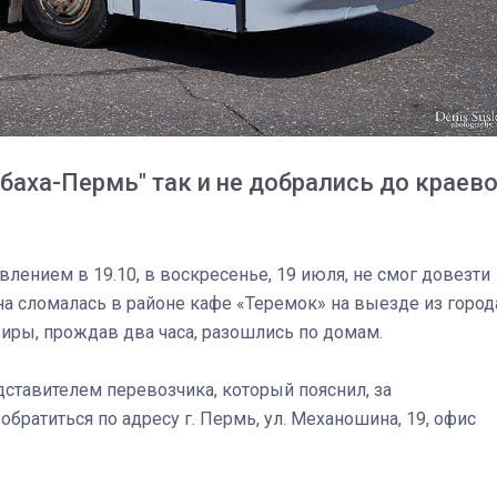
03
4 октября 2025
баха-Пермь" так и не добрались до краев
Штурмовик огня. Каза
Коробов после возвра
лением в 19.10, в воскресенье, 19 июля, не смог довезти
спецоперации сделал
а сломалась в районе кафе «Теремок» на выезде из город
реальностью свою де
иры, прождав два часа, разошлись по домам.
мечту
ставителем перевозчика, который пояснил, за
братиться по адресу г. Пермь, ул. Механошина, 19, офис