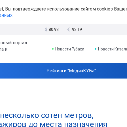
et, Вы подтверждаете использование сайтом cookies Вашег
данных
80.93
93.19
нный портал
ла и
Новости Губахи
Новости Кизел
Рейтинги "МедиаКУБа"
 несколько сотен метров,
сажиров до места назначения