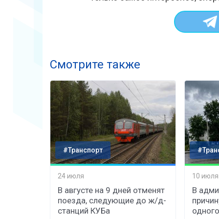
Смотрите также
#Транспорт
#Тран
24 июля
10 июля
В августе на 9 дней отменят
В адми
поезда, следующие до ж/д-
причин
станций КУБа
одного