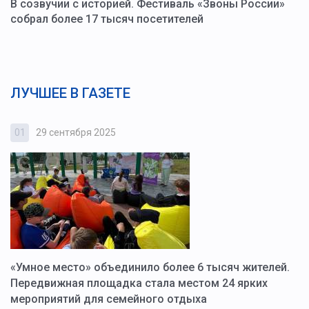
В созвучии с историей. Фестиваль «Звоны России»
собрал более 17 тысяч посетителей
ЛУЧШЕЕ В ГАЗЕТЕ
01
29 сентября 2025
0
«Умное место» объединило более 6 тысяч жителей.
В
ю
Передвижная площадка стала местом 24 ярких
Г
мероприятий для семейного отдыха
у