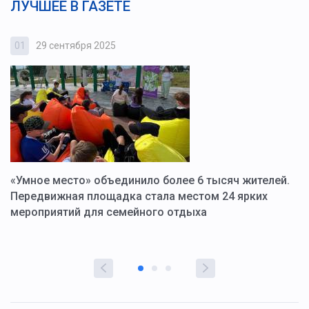
ЛУЧШЕЕ В ГАЗЕТЕ
01
29 сентября 2025
0
«Умное место» объединило более 6 тысяч жителей.
В
ю
Передвижная площадка стала местом 24 ярких
Г
мероприятий для семейного отдыха
у