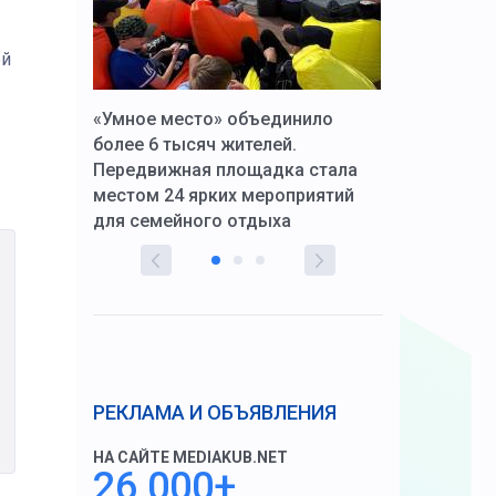
ей
к Алексей
«Умное место» объединило
Вопрос цено
щения со
более 6 тысяч жителей.
года. Прокур
Передвижная площадка стала
восстановил
тскую
местом 24 ярких мероприятий
работников 
для семейного отдыха
здравоохран
РЕКЛАМА И ОБЪЯВЛЕНИЯ
НА САЙТЕ MEDIAKUB.NET
26 000+