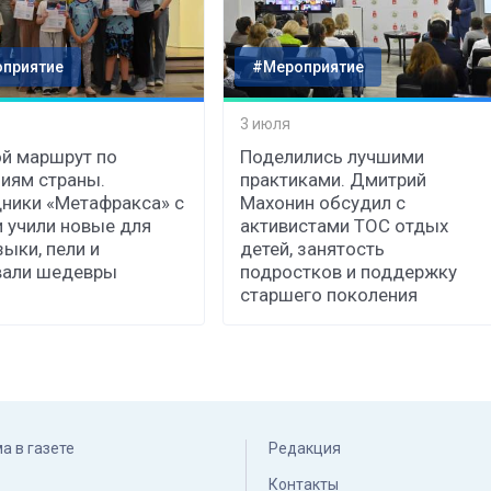
приятие
#Мероприятие
3 июля
й маршрут по
Поделились лучшими
иям страны.
практиками. Дмитрий
ники «Метафракса» с
Махонин обсудил с
 учили новые для
активистами ТОС отдых
зыки, пели и
детей, занятость
вали шедевры
подростков и поддержку
старшего поколения
а в газете
Редакция
Контакты