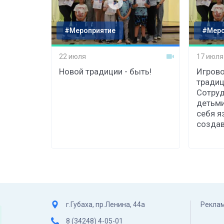
#Мероприятие
#Меро
22 июля
17 июля
Новой традиции - быть!
Игрово
традиц
Сотруд
детьми
себя я
созда
г.Губаха, пр.Ленина, 44а
Реклам
8 (34248) 4-05-01