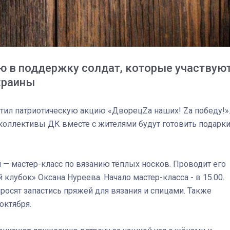
ю в поддержку солдат, которые участвую
краины
тил патриотическую акцию «ДворецZа наших! Zа победу!»
коллективы ДК вместе с жителями будут готовить подарк
 — мастер-класс по вязанию тёплых носков. Проводит его
лубок» Оксана Нуреева. Начало мастер-класса - в 15.00.
03
4 октября 2025
росят запастись пряжей для вязания и спицами. Также
октября.