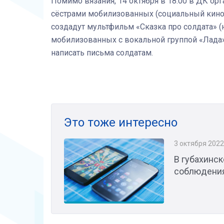
Помимо вязания, 14 октября в 18.00 в ДК ор
сёстрами мобилизованных (социальный киноз
создадут мультфильм «Сказка про солдата» (на
мобилизованных с вокальной группой «Лада»
написать письма солдатам.
Это тоже интересно
3 октября 2022
В губахинск
соблюдения