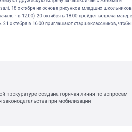
ганизуют дружескую встречу за чашкой чая с жёнами и
ал), 18 октября на основе рисунков младших школьников
чало - в 12.00). 20 октября в 18.00 пройдёт встреча матер
. 21 октября в 16.00 приглашают старшеклассников, чтобы
Штурмовик огня. Каза
Коробов после возвра
спецоперации сделал
реальностью свою де
мечту
ой прокуратуре создана горячая линия по вопросам
 законодательства при мобилизации