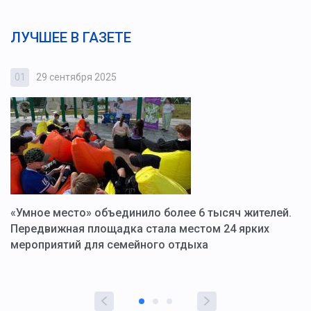
ЛУЧШЕЕ В ГАЗЕТЕ
01
29 сентября 2025
0
«Умное место» объединило более 6 тысяч жителей.
В
ю
Передвижная площадка стала местом 24 ярких
Г
мероприятий для семейного отдыха
у