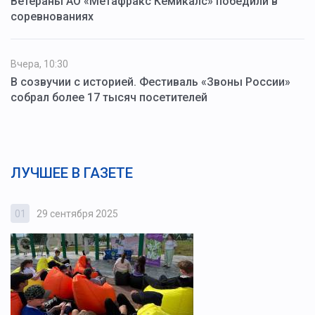
Ветераны АО «Метафракс Кемикалс» победили в
соревнованиях
Вчера, 10:30
В созвучии с историей. Фестиваль «Звоны России»
собрал более 17 тысяч посетителей
ЛУЧШЕЕ В ГАЗЕТЕ
01
29 сентября 2025
0