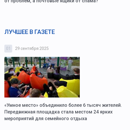
от проблем, а почтовые ящики от спама?
ЛУЧШЕЕ В ГАЗЕТЕ
01
29 сентября 2025
0
«Умное место» объединило более 6 тысяч жителей.
В
ю
Передвижная площадка стала местом 24 ярких
Г
мероприятий для семейного отдыха
у