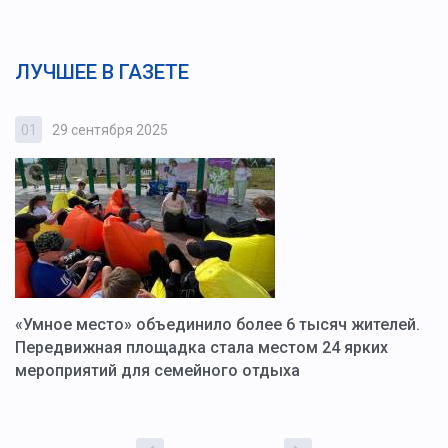
ЛУЧШЕЕ В ГАЗЕТЕ
01
29 сентября 2025
0
«Умное место» объединило более 6 тысяч жителей.
В
ю
Передвижная площадка стала местом 24 ярких
Г
мероприятий для семейного отдыха
у