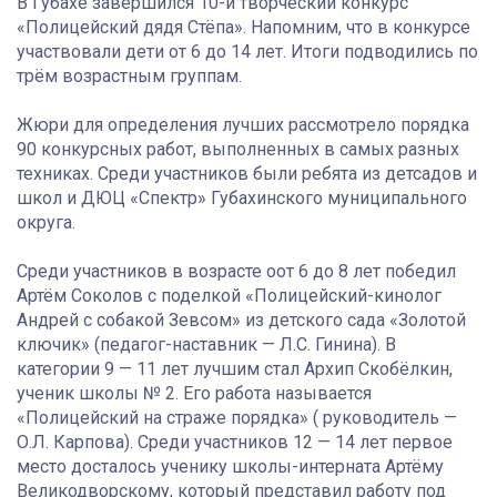
В Губахе завершился 10-й творческий конкурс
«Полицейский дядя Стёпа». Напомним, что в конкурсе
участвовали дети от 6 до 14 лет. Итоги подводились по
трём возрастным группам.
Жюри для определения лучших рассмотрело порядка
90 конкурсных работ, выполненных в самых разных
техниках. Среди участников были ребята из детсадов и
школ и ДЮЦ «Спектр» Губахинского муниципального
округа.
Среди участников в возрасте оот 6 до 8 лет победил
Артём Соколов с поделкой «Полицейский-кинолог
Андрей с собакой Зевсом» из детского сада «Золотой
ключик» (педагог-наставник — Л.С. Гинина). В
категории 9 — 11 лет лучшим стал Архип Скобёлкин,
ученик школы № 2. Его работа называется
«Полицейский на страже порядка» ( руководитель —
О.Л. Карпова). Среди участников 12 — 14 лет первое
место досталось ученику школы-интерната Артёму
Великодворскому, который представил работу под