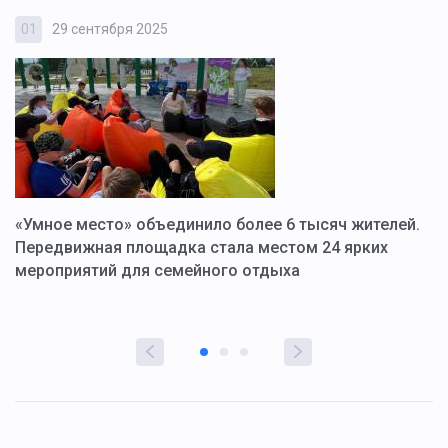
01
29 сентября 2025
0
«Умное место» объединило более 6 тысяч жителей.
В
ю
Передвижная площадка стала местом 24 ярких
Г
мероприятий для семейного отдыха
у