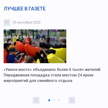
ЛУЧШЕЕ В ГАЗЕТЕ
01
29 сентября 2025
0
«Умное место» объединило более 6 тысяч жителей.
В
ю
Передвижная площадка стала местом 24 ярких
Г
мероприятий для семейного отдыха
у