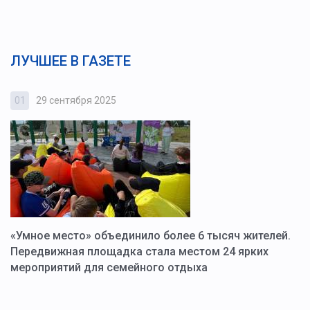
ЛУЧШЕЕ В ГАЗЕТЕ
01
29 сентября 2025
0
«Умное место» объединило более 6 тысяч жителей.
В
ю
Передвижная площадка стала местом 24 ярких
Г
мероприятий для семейного отдыха
у