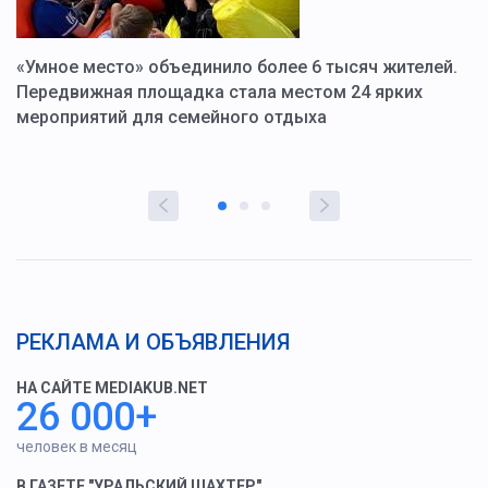
«Умное место» объединило более 6 тысяч жителей.
В
ю
Передвижная площадка стала местом 24 ярких
Г
мероприятий для семейного отдыха
у
РЕКЛАМА И ОБЪЯВЛЕНИЯ
НА САЙТЕ MEDIAKUB.NET
26 000+
человек в месяц
В ГАЗЕТЕ "УРАЛЬСКИЙ ШАХТЕР"