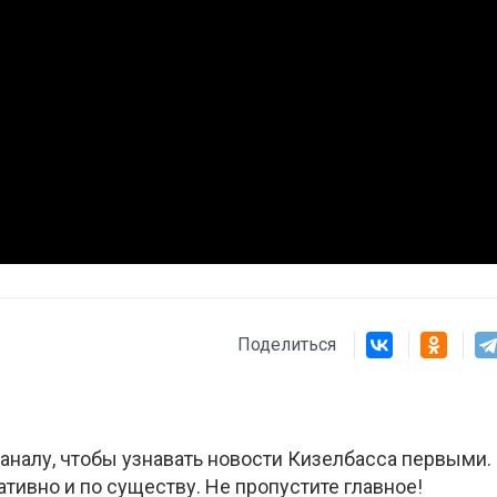
03
4 октября 2025
Штурмовик огня. Каза
Коробов после возвра
спецоперации сделал
реальностью свою де
мечту
Поделиться
аналу, чтобы узнавать новости Кизелбасса первыми.
ативно и по существу. Не пропустите главное!