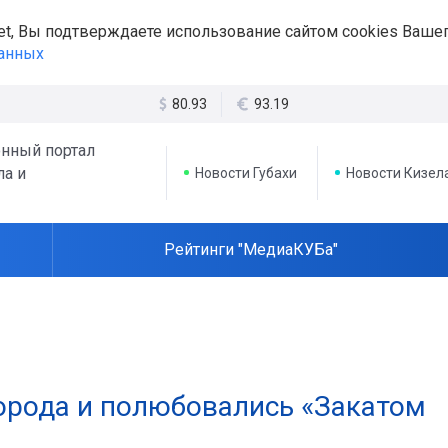
et, Вы подтверждаете использование сайтом cookies Вашег
данных
80.93
93.19
нный портал
ла и
Новости Губахи
Новости Кизел
Рейтинги "МедиаКУБа"
города и полюбовались «Закатом