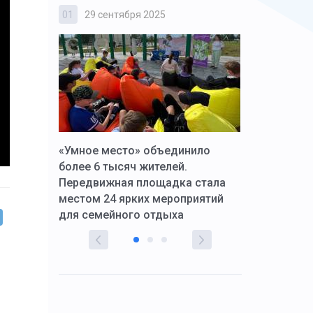
01
29 сентября 2025
02
3 октября
к Алексей
«Умное место» объединило
Вопрос цено
щения со
более 6 тысяч жителей.
года. Прокур
Передвижная площадка стала
восстановил
тскую
местом 24 ярких мероприятий
работников 
для семейного отдыха
здравоохран