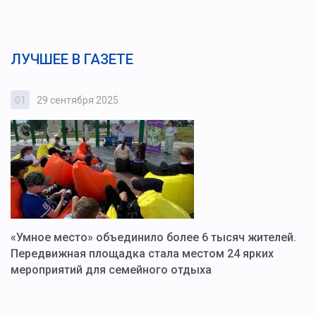
ЛУЧШЕЕ В ГАЗЕТЕ
01
29 сентября 2025
0
«Умное место» объединило более 6 тысяч жителей.
В
ю
Передвижная площадка стала местом 24 ярких
Г
мероприятий для семейного отдыха
у