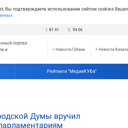
et, Вы подтверждаете использование сайтом cookies Вашег
данных
81.41
94.06
нный портал
ла и
Новости Губахи
Новости Кизел
Рейтинги "МедиаКУБа"
ородской Думы вручил
парламентариям