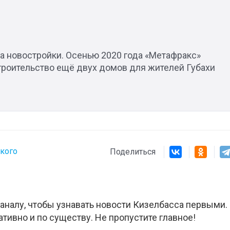
Штурмовик огня. Каза
Коробов после возвра
а новостройки. Осенью 2020 года «Метафракс»
спецоперации сделал
троительство ещё двух домов для жителей Губахи
реальностью свою де
мечту
ского
Поделиться
аналу, чтобы узнавать новости Кизелбасса первыми.
ативно и по существу. Не пропустите главное!