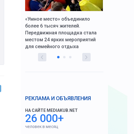
к Алексей
«Умное место» объединило
Вопрос цено
щения со
более 6 тысяч жителей.
года. Прокур
Передвижная площадка стала
восстановил
тскую
местом 24 ярких мероприятий
работников 
для семейного отдыха
здравоохран
РЕКЛАМА И ОБЪЯВЛЕНИЯ
НА САЙТЕ MEDIAKUB.NET
26 000+
человек в месяц