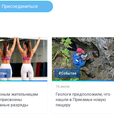
Присоединиться
тие
#Событие
16 июля
юным жительницам
Геологи предположили, что
 присвоены
нашли в Прикамье новую
вные разряды
пещеру